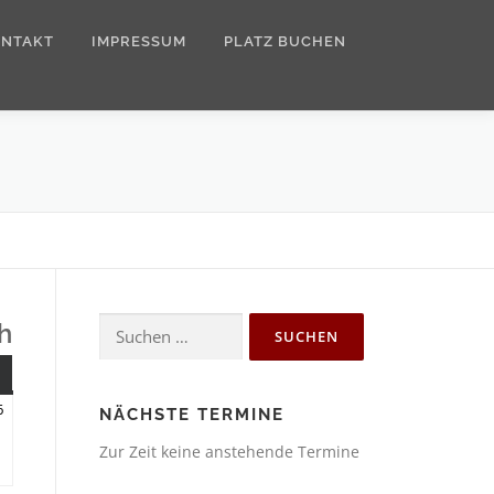
ONTAKT
IMPRESSUM
PLATZ BUCHEN
Suchen
h
nach:
NNTAG
14.
6
NÄCHSTE TERMINE
Juni
Zur Zeit keine anstehende Termine
2026