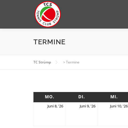
Zum
Inhalt
springen
TERMINE
TC Strümp
>
Termine
MONTAG
DIENSTAG
MI
MO.
DI.
MI.
8.
9.
Juni 8, '26
Juni 9, '26
Juni 10, '26
Juni
Juni
2026
2026