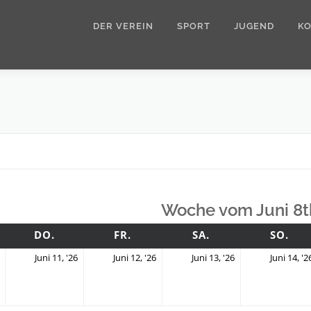
DER VEREIN
SPORT
JUGEND
K
Woche vom Juni 8t
TTWOCH
DONNERSTAG
FREITAG
SAMSTAG
SO
DO.
FR.
SA.
SO.
10.
11.
12.
13.
Juni 11, '26
Juni 12, '26
Juni 13, '26
Juni 14, '2
Juni
Juni
Juni
Juni
2026
2026
2026
2026