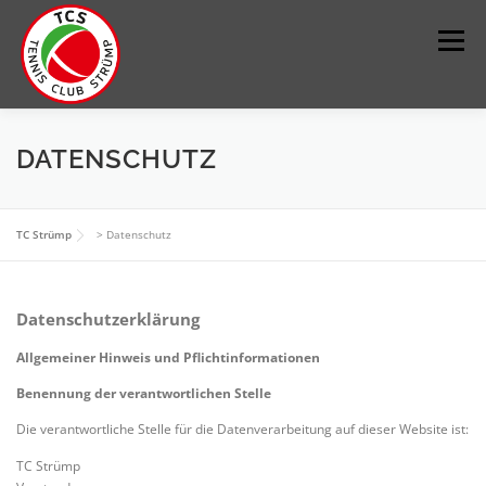
Zum
Inhalt
Menü
springen
DER VEREIN
SPORT
JUGEND
KONTAKT
DATENSCHUTZ
IMPRESSUM
PLATZ BUCHEN
TC Strümp
>
Datenschutz
Datenschutzerklärung
Allgemeiner Hinweis und Pflichtinformationen
Benennung der verantwortlichen Stelle
Die verantwortliche Stelle für die Datenverarbeitung auf dieser Website ist:
TC Strümp