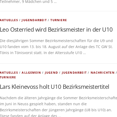
Teilnehmer, 9 Mädchen und 5 …
AKTUELLES
/
JUGENDARBEIT
/
TURNIERE
Leo Osterried wird Bezirksmeister in der U10
Die diesjährigen Sommer Bezirksmeisterschaften für die U9 und
U10 fanden vom 13. bis 18. August auf der Anlage des TC GW St.
Tönis in Tönisvorst statt. In der Altersstufe U10 …
AKTUELLES
/
ALLGEMEIN
/
JUGEND
/
JUGENDARBEIT
/
NACHRICHTEN
TURNIERE
Lars Kleinevoss holt U10 Bezirksmeistertitel
Nachdem die älteren Jahrgänge die Sommer Bezirksmeisterschaft
im Juni in Neuss gespielt haben, standen nun die
Bezirksmeisterschaften der jüngeren Jahrgänge (U8 bis U10) an.
Diese fanden auf der Anlage des …