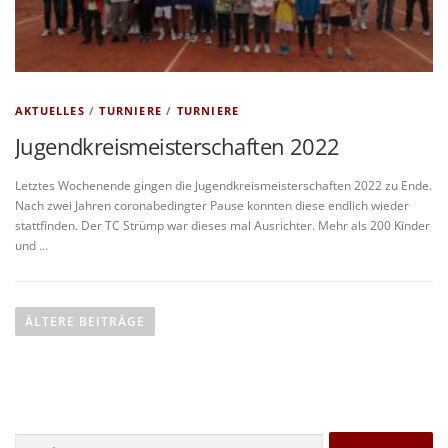
AKTUELLES
/
TURNIERE
/
TURNIERE
Jugendkreismeisterschaften 2022
Letztes Wochenende gingen die Jugendkreismeisterschaften 2022 zu Ende.
Nach zwei Jahren coronabedingter Pause konnten diese endlich wieder
stattfinden. Der TC Strümp war dieses mal Ausrichter. Mehr als 200 Kinder
und …
B
e
ÄLTERE BEITRÄGE
i
t
r
a
Suchen