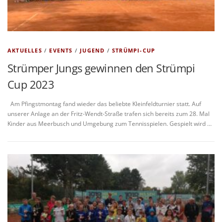
AKTUELLES
/
EVENTS
/
JUGEND
/
STRÜMPI-CUP
Strümper Jungs gewinnen den Strümpi
Cup 2023
Am Pfingstmontag fand wieder das beliebte Kleinfeldturnier statt. Auf
unserer Anlage an der Fritz-Wendt-Straße trafen sich bereits zum 28. Mal
Kinder aus Meerbusch und Umgebung zum Tennisspielen. Gespielt wird …