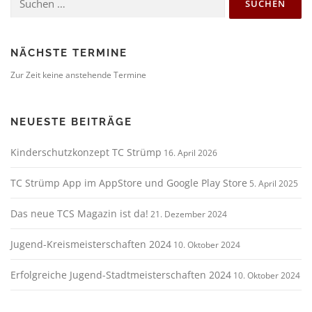
g
nach:
s
n
a
NÄCHSTE TERMINE
v
Zur Zeit keine anstehende Termine
i
g
NEUESTE BEITRÄGE
a
t
Kinderschutzkonzept TC Strümp
16. April 2026
i
o
TC Strümp App im AppStore und Google Play Store
5. April 2025
n
Das neue TCS Magazin ist da!
21. Dezember 2024
Jugend-Kreismeisterschaften 2024
10. Oktober 2024
Erfolgreiche Jugend-Stadtmeisterschaften 2024
10. Oktober 2024