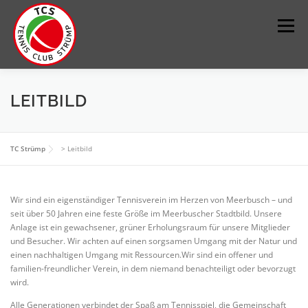
Zum
Inhalt
Menü
springen
DER VEREIN
SPORT
JUGEND
KONTAKT
LEITBILD
IMPRESSUM
PLATZ BUCHEN
TC Strümp
>
Leitbild
Wir sind ein eigenständiger Tennisverein im Herzen von Meerbusch – und
seit über 50 Jahren eine feste Größe im Meerbuscher Stadtbild. Unsere
Anlage ist ein gewachsener, grüner Erholungsraum für unsere Mitglieder
und Besucher. Wir achten auf einen sorgsamen Umgang mit der Natur und
einen nachhaltigen Umgang mit Ressourcen.Wir sind ein offener und
familien-freundlicher Verein, in dem niemand benachteiligt oder bevorzugt
wird.
Alle Generationen verbindet der Spaß am Tennisspiel, die Gemeinschaft