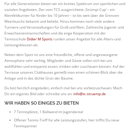
Für alle Generationen bieten wir ein breites Spektrum von sportlichen und
sozialen Angeboten. Der vom TCS ausgerichtete ‚Strümpi Cup‘ – ein
Kleinfeldturnier für Kinder bis 10 Jahren – ist bis weit über die Grenzen
Meerbuschs bekannt und beliebt. Hinzu kommen noch viele andere
Turniere und Veranstaltungen für Groß und Klein. Zahlreiche Jugend- und
Erwachsenenmannschaften und die enge Kooperation mit der
Tennisschule
Didier M Sports
runden unser Angebot für alle Alters-und
Leistungsklassen ab.
Neben dem Sport ist uns eine freundliche, offene und ungezwungene
Atmosphäre sehr wichtig. Mitglieder und Gäste sollen sich bei uns
wohlfühlen und entspannt essen, trinken oder zuschauen können. Auf der
Terrasse unseres Clubhauses genießt man einen schönen Blick über die
Anlage und in das dichte Grün der Bäume.
Du bist herzlich eingeladen, einfach mal bei uns vorbeizuschauen. Mach
Dir ein eigenes Bild oder schreibe uns an:
info@tc-struemp.de
WIR HABEN SO EINIGES ZU BIETEN
7 Tennisplätze, 1 Ballwand im Jugendareal
Offener Tennis-Treff für alle Leistungsstufen, hier triffst Du neue
Tennispartner