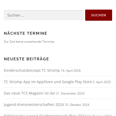
r
a
Suchen
g
nach:
s
n
a
NÄCHSTE TERMINE
v
Zur Zeit keine anstehende Termine
i
g
NEUESTE BEITRÄGE
a
t
Kinderschutzkonzept TC Strümp
16. April 2026
i
o
TC Strümp App im AppStore und Google Play Store
5. April 2025
n
Das neue TCS Magazin ist da!
21. Dezember 2024
Jugend-Kreismeisterschaften 2024
10. Oktober 2024
Erfolgreiche Jugend-Stadtmeisterschaften 2024