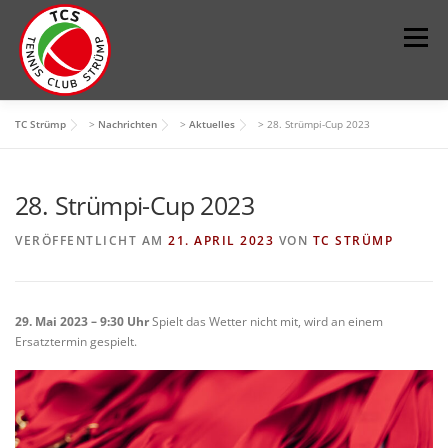
Zum
Inhalt
Menü
springen
TC Strümp
>
Nachrichten
>
Aktuelles
>
28. Strümpi-Cup 2023
DER VEREIN
SPORT
JUGEND
KONTAKT
28. Strümpi-Cup 2023
IMPRESSUM
PLATZ BUCHEN
VERÖFFENTLICHT AM
21. APRIL 2023
VON
TC STRÜMP
29. Mai 2023 – 9:30 Uhr
Spielt das Wetter nicht mit, wird an einem
Ersatztermin gespielt.