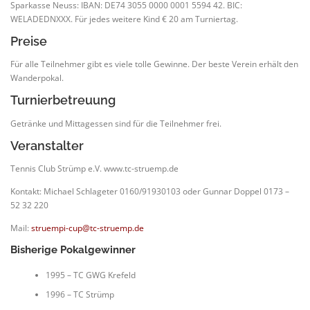
Sparkasse Neuss: IBAN: DE74 3055 0000 0001 5594 42. BIC:
WELADEDNXXX. Für jedes weitere Kind € 20 am Turniertag.
Preise
Für alle Teilnehmer gibt es viele tolle Gewinne. Der beste Verein erhält den
Wanderpokal.
Turnierbetreuung
Getränke und Mittagessen sind für die Teilnehmer frei.
Veranstalter
Tennis Club Strümp e.V. www.tc-struemp.de
Kontakt: Michael Schlageter 0160/91930103 oder Gunnar Doppel 0173 –
52 32 220
Mail:
struempi-cup@tc-struemp.de
Bisherige Pokalgewinner
1995 – TC GWG Krefeld
1996 – TC Strümp