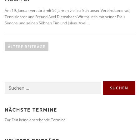
Am 19. Januar verstarb mit 56 Jahren viel zu früh unser Vereinskamerad,
Tennislehrer und Freund Axel Dienstbach Wir trauern mit seiner Frau
Simone und seinen Söhnen Tim und Julius. Axel …
B
e
ÄLTERE BEITRÄGE
i
t
r
a
Suchen
g
nach:
s
n
a
NÄCHSTE TERMINE
v
Zur Zeit keine anstehende Termine
i
g