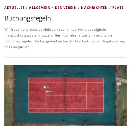
AKTUELLES
/
ALLGEMEIN
/
DER VEREIN
/
NACHRICHTEN
/
PLATZ
Buchungsregeln
Wir freuen uns, dass so viele von Euch mittlerweile das digitale
Platzbuchungssystem nutzen. Hier noch einmal zur Erinnerung die
Buchungsregeln. Die Leitgedanken bei der Erarbeitung der Regeln waren,
dass möglichst …