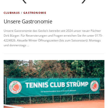
CLUBHAUS
/
GASTRONOMIE
Unsere Gastronomie
Unsere Gastronomie das Gecko’s betreibt seit 2024 unser neuer Pächter
Dirk Bürger. Für Reservierungen und Fragen erreichen Sie ihn unter 0175-
4224826. Aktuelle Winter Öffnungszeiten (bis zum Saisonstart): Montags
und donnerstags …