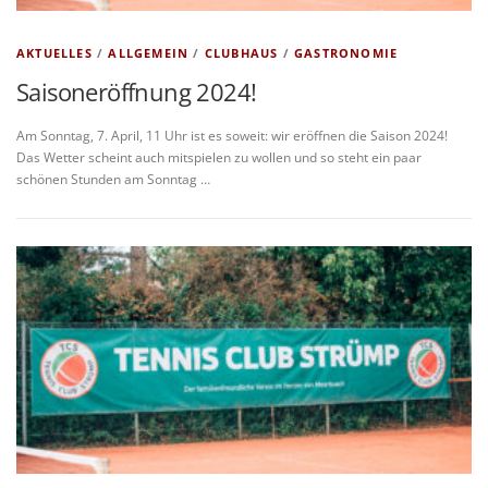
AKTUELLES
/
ALLGEMEIN
/
CLUBHAUS
/
GASTRONOMIE
Saisoneröffnung 2024!
Am Sonntag, 7. April, 11 Uhr ist es soweit: wir eröffnen die Saison 2024!
Das Wetter scheint auch mitspielen zu wollen und so steht ein paar
schönen Stunden am Sonntag …