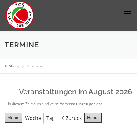
Zum
Inhalt
Menü
springen
DER VEREIN
SPORT
JUGEND
KONTAKT
TERMINE
IMPRESSUM
PLATZ BUCHEN
TC Strümp
>
Termine
Veranstaltungen im August 2026
In diesem Zeitraum sind keine Veranstaltungen geplant.
Woche
Tag
Zurück
Monat
Heute