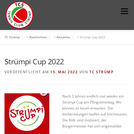
Zum
Inhalt
Menü
springen
TC Strümp
>
Nachrichten
>
Aktuelles
>
Strümpi Cup 2022
DER VEREIN
SPORT
JUGEND
KONTAKT
Strümpi Cup 2022
IMPRESSUM
PLATZ BUCHEN
VERÖFFENTLICHT AM
15. MAI 2022
VON
TC STRÜMP
Nach 3 Jahren endlich mal wieder ein
Strümpi Cup am Pfingstmontag. Wir
können es kaum erwarten. Die
Vorbereitungen laufen auf Hochtouren.
Die Kids sind motiviert, der
Bürgermeister hat sich angemeldet