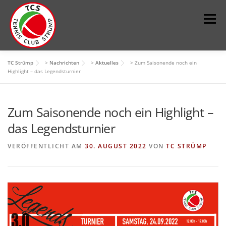
Zum
Inhalt
Menü
springen
TC Strümp
>
Nachrichten
>
Aktuelles
>
Zum Saisonende noch ein
DER VEREIN
SPORT
JUGEND
KONTAKT
Highlight – das Legendsturnier
Zum Saisonende noch ein Highlight –
IMPRESSUM
PLATZ BUCHEN
das Legendsturnier
VERÖFFENTLICHT AM
30. AUGUST 2022
VON
TC STRÜMP