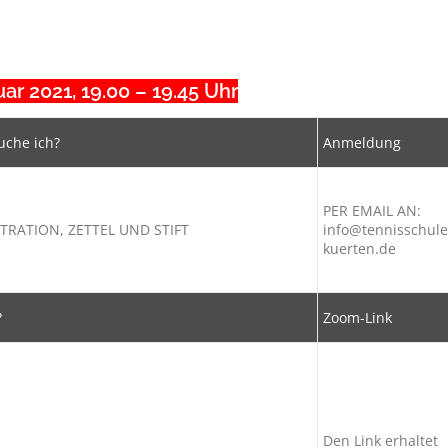
ar 2021, 19.00 – 19.45 Uhr
uche ich?
Anmeldung
PER EMAIL AN:
RATION, ZETTEL UND STIFT
info@tennisschule
kuerten.de
?
Zoom-Link
Den Link erhaltet