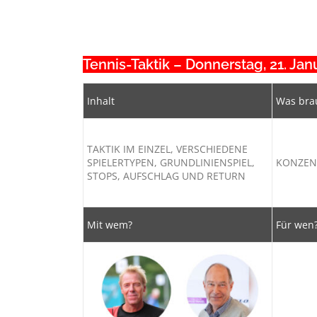
Lückenfüller
Lückenfüller
Tennis-Taktik – Donnerstag, 21. Janu
Inhalt
Was bra
TAKTIK IM EINZEL, VERSCHIEDENE
SPIELERTYPEN, GRUNDLINIENSPIEL,
KONZENT
STOPS, AUFSCHLAG UND RETURN
Mit wem?
Für wen