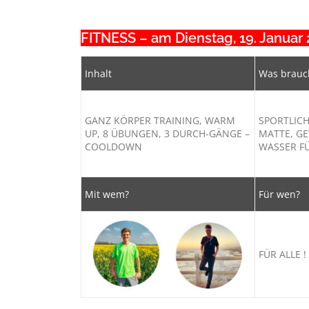
Lückenfüller
FITNESS – am Dienstag, 19. Januar 2
Inhalt
Was brauc
GANZ KÖRPER TRAINING, WARM
SPORTLICH
UP, 8 ÜBUNGEN, 3 DURCH-GÄNGE –
MATTE, G
COOLDOWN
WASSER F
Mit wem?
Für wen?
FÜR ALLE 