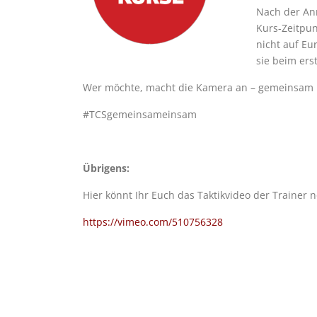
Nach der Anm
Kurs-Zeitpunk
nicht auf Eu
sie beim ers
Wer möchte, macht die Kamera an – gemeinsam 
#TCSgemeinsameinsam
Übrigens:
Hier könnt Ihr Euch das Taktikvideo der Trainer 
https://vimeo.com/510756328
LückeLückenfüller
Kückenfüller
nfüller