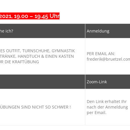
021, 19.00 – 19.45 Uhr
he ich?
Anmeldung
ES OUTFIT, TURNSCHUHE, GYMNASTIK
PER EMAIL AN:
ETRÄNKE, HANDTUCH & EINEN KASTEN
frederik@bruetzel.co
ÜR DIE KRAFTÜBUNG
Zoom-Link
Den Link erhaltet Ihr
! ÜBUNGEN SIND NICHT SO SCHWER !
nach der Anmeldung
per Email.