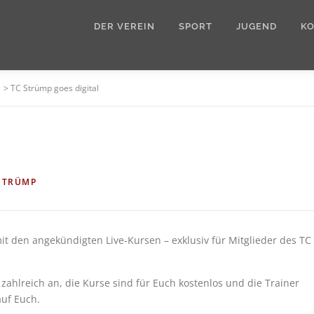
DER VEREIN
SPORT
JUGEND
K
>
TC Strümp goes digital
STRÜMP
mit den angekündigten Live-Kursen – exklusiv für Mitglieder des TC
zahlreich an, die Kurse sind für Euch kostenlos und die Trainer
auf Euch.