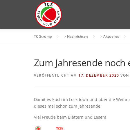
Zum
Inhalt
springen
TC Strümp
>
Nachrichten
>
Aktuelles
Zum Jahresende noch e
VERÖFFENTLICHT AM
17. DEZEMBER 2020
VO
Damit es Euch im Lockdown und über die Weihnac
dieses mal schon zum Jahresende!
Viel Freude beim Blättern und Lesen!