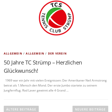
ALLGEMEIN
/
ALLGEMEIN
/
DER VEREIN
50 Jahre TC Strümp – Herzlichen
Glückwunsch!
1969 war ein Jahr mit vielen Ereignissen: Der Amerikaner Neil Armstrong
betrat als 1.Mensch den Mond. Der erste Jumbo startete zu seinem
Jungfernflug. Rod Laver gewinnt alle 4 Grand …
B
e
ÄLTERE BEITRÄGE
NEUERE BEITRÄGE