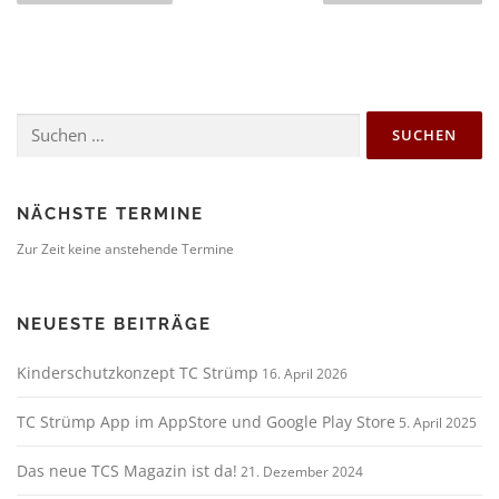
i
t
r
a
Suchen
g
nach:
s
n
a
NÄCHSTE TERMINE
v
Zur Zeit keine anstehende Termine
i
g
NEUESTE BEITRÄGE
a
t
Kinderschutzkonzept TC Strümp
16. April 2026
i
o
TC Strümp App im AppStore und Google Play Store
5. April 2025
n
Das neue TCS Magazin ist da!
21. Dezember 2024