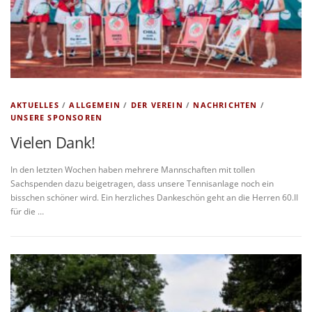
AKTUELLES
/
ALLGEMEIN
/
DER VEREIN
/
NACHRICHTEN
/
UNSERE SPONSOREN
Vielen Dank!
In den letzten Wochen haben mehrere Mannschaften mit tollen
Sachspenden dazu beigetragen, dass unsere Tennisanlage noch ein
bisschen schöner wird. Ein herzliches Dankeschön geht an die Herren 60.II
für die …