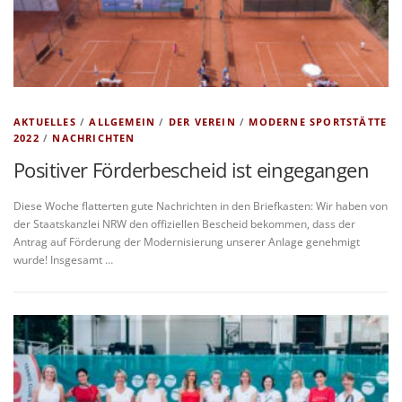
AKTUELLES
/
ALLGEMEIN
/
DER VEREIN
/
MODERNE SPORTSTÄTTE
2022
/
NACHRICHTEN
Positiver Förderbescheid ist eingegangen
Diese Woche flatterten gute Nachrichten in den Briefkasten: Wir haben von
der Staatskanzlei NRW den offiziellen Bescheid bekommen, dass der
Antrag auf Förderung der Modernisierung unserer Anlage genehmigt
wurde! Insgesamt …