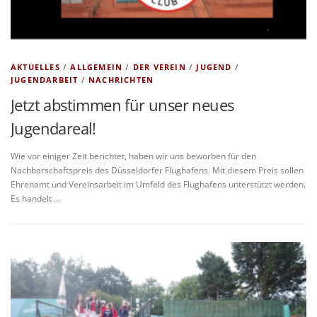
AKTUELLES
/
ALLGEMEIN
/
DER VEREIN
/
JUGEND
/
JUGENDARBEIT
/
NACHRICHTEN
Jetzt abstimmen für unser neues
Jugendareal!
Wie vor einiger Zeit berichtet, haben wir uns beworben für den
Nachbarschaftspreis des Düsseldorfer Flughafens. Mit diesem Preis sollen
Ehrenamt und Vereinsarbeit im Umfeld des Flughafens unterstützt werden.
Es handelt …