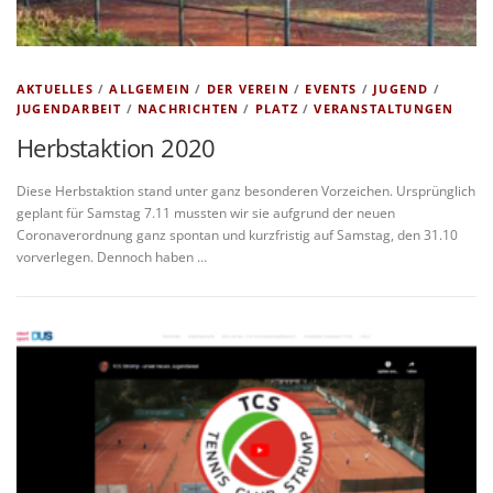
AKTUELLES
/
ALLGEMEIN
/
DER VEREIN
/
EVENTS
/
JUGEND
/
JUGENDARBEIT
/
NACHRICHTEN
/
PLATZ
/
VERANSTALTUNGEN
Herbstaktion 2020
Diese Herbstaktion stand unter ganz besonderen Vorzeichen. Ursprünglich
geplant für Samstag 7.11 mussten wir sie aufgrund der neuen
Coronaverordnung ganz spontan und kurzfristig auf Samstag, den 31.10
vorverlegen. Dennoch haben …